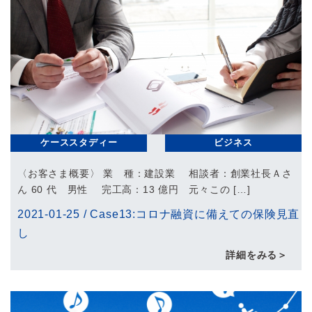
ケーススタディー
ビジネス
〈お客さま概要〉 業 種：建設業 相談者：創業社長Ａさ
ん 60 代 男性 完工高：13 億円 元々この […]
2021-01-25
/
Case13:コロナ融資に備えての保険見直
し
詳細をみる＞