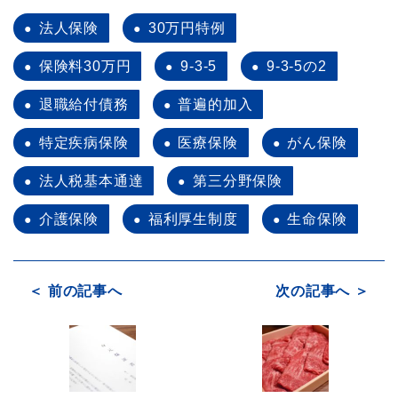
法人保険
30万円特例
保険料30万円
9-3-5
9-3-5の2
退職給付債務
普遍的加入
特定疾病保険
医療保険
がん保険
法人税基本通達
第三分野保険
介護保険
福利厚生制度
生命保険
＜ 前の記事へ
次の記事へ ＞