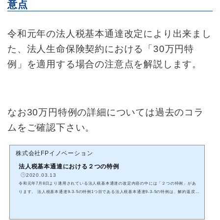
意点
令和元年の法人税基本通達改定により出来まし
た、法人生命保険契約における「30万円特
例」を適用する場合の注意点を解説します。
なお30万円特例の詳細については過去のコラ
ムをご確認下さい。
株式会社FPイノベーション
法人税基本通達における２つの特例
2020.03.13
令和元年7月8日より適用されている法人税基本通達の改定内容の中には「２つの特例」があ
ります。 法人税基本通達9-3-5の特例1つ目である法人税基本通達9-3-5の特例は、解約返戻金
がないかごくわずかな定期保険又は第三分野保険の短期払いで、年間保険料が30万円以下の
場合には支払保険料の全額の損金処理を認めるとの内容です。※（注）２が該当しますが、通
達本文をそのまま引用します。 法人税基本通達9-3-5（定期保険及び第三分野保険に係る保険