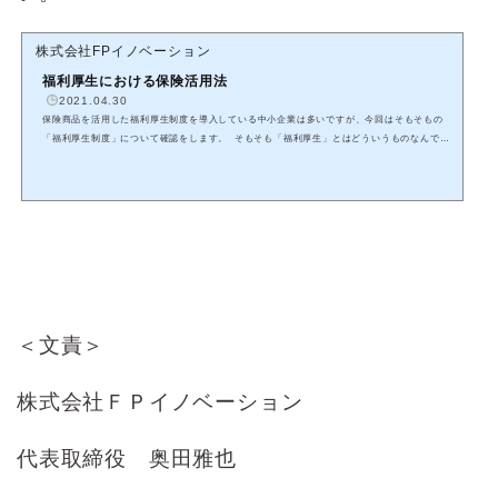
株式会社FPイノベーション
福利厚生における保険活用法
2021.04.30
保険商品を活用した福利厚生制度を導入している中小企業は多いですが、今回はそもそもの
「福利厚生制度」について確認をします。 そもそも「福利厚生」とはどういうものなんでし
ょうか？Wikipediaを見てみると以下の様な記載がありました。 福利厚生（ふくりこうせい、
employee benefits）とは、企業が従業員に対して通常の賃金・給与にプラスして支給する非
金銭報酬である。また多くの場合、企業の福利厚生の対象は従業員のみならず、その配偶者や
家族、あるいはかつて従業員だった者にまで及ぶことがある。 福...
＜文責＞
株式会社ＦＰイノベーション
代表取締役 奥田雅也