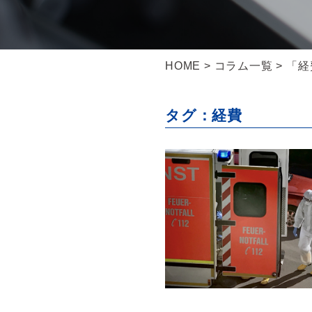
HOME
>
コラム一覧
> 「
タグ：経費