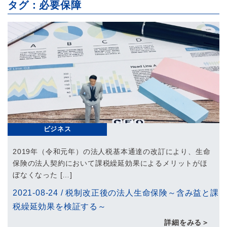
タグ：必要保障
ビジネス
2019年（令和元年）の法人税基本通達の改訂により、生命
保険の法人契約において課税繰延効果によるメリットがほ
ぼなくなった […]
2021-08-24
/
税制改正後の法人生命保険～含み益と課
税繰延効果を検証する～
詳細をみる＞