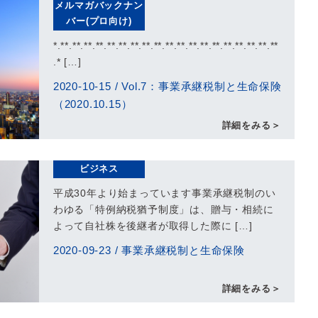
メルマガバックナン
バー(プロ向け)
*.**.**.**.**.**.**.**.**.**.**.**.**.**.**.**.**.**.**.**
.* […]
2020-10-15
/
Vol.7：事業承継税制と生命保険
（2020.10.15）
詳細をみる＞
ビジネス
平成30年より始まっています事業承継税制のい
わゆる「特例納税猶予制度」は、贈与・相続に
よって自社株を後継者が取得した際に […]
2020-09-23
/
事業承継税制と生命保険
詳細をみる＞