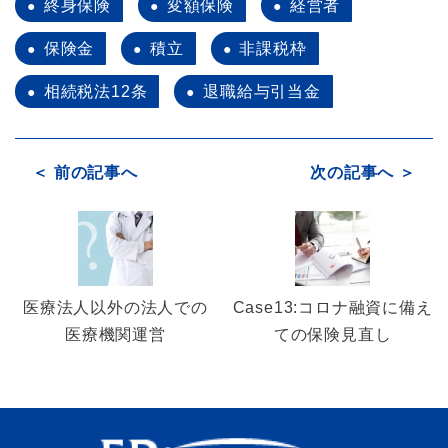
終身保険
変額保険
経営者
保険金
積立
非課税枠
相続税法12条
退職給与引当金
＜ 前の記事へ
次の記事へ ＞
医療法人以外の法人での
Case13:コロナ融資に備え
医療機関運営
ての保険見直し