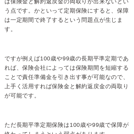
は保険金と解約返戻金の
両取りが出来ないとい
う点です。
かといって定期保険にすると、
保障
は一定期間で終了するという
問題点が生じま
す。
ですが例えば100歳や99歳の
長期平準定期であ
れば、
保険会社によっては保険
期間を短縮する
ことで責任準備金を
引き出す事が可能なので、
上手く活用すれば
保険金と解約返戻金の
両取り
が可能です。
ただ長期平準定期保険は100歳や99歳で保障が