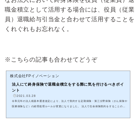
職金積立として活用する場合には、役員（従業
員）退職給与引当金と合わせて活用することを
くれぐれもお忘れなく。
※こちらの記事も合わせてどうぞ
株式会社FPイノベーション
法人にて終身保険で退職金積立をする際に気を付けるべきポイ
ント
2021.03.28
令和元年の法人税基本通達改定により、法人で契約する定期保険・第三分野保険（がん保険や
医療保険など）の経理処理ルールが変更になりました。 法人で生命保険契約をすることのメ
リットの一つとして挙げられていた「課税繰延効果」が大幅に減少したことを受けて、支払保
険料は損金計上が出来ませんが、一生涯の保障を確保しつつ途中解約時には多額の解約返戻金
を受け取ることが出来る「終身保険」の活用を検討される経営者が多くなってきました。 今
回は、法人にて終身保険で退職金積立をする際に気を付けるべきポイントを...