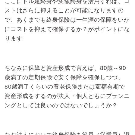
ここにドル建終身や変額終身を活用すれば、
コ
ストはさらに抑えることが可能になりますの
で、
あくまでも終身保険は一生涯の保障を
いか
にコストを抑えて確保するか？がポイントにな
ります。
ちなみに保障と資産形成で言えば、
80歳～90
歳満了の定期保険で
安く保障を確保しつつ、
80歳満了くらいの養老保険または
変額有期で
資産形成をするのが
法人・個人ともにプランニ
ングとしては
良いのではないでしょうか？
なお法人において終身保険を役員（従業員）退