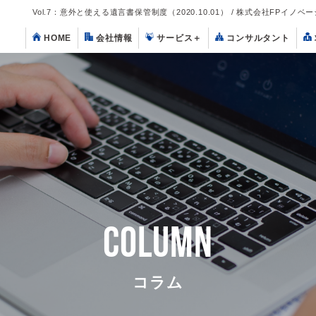
Vol.7：意外と使える遺言書保管制度（2020.10.01） / 株式会社FPイノベ
HOME
会社情報
サービス
＋
コンサルタント
COLUMN