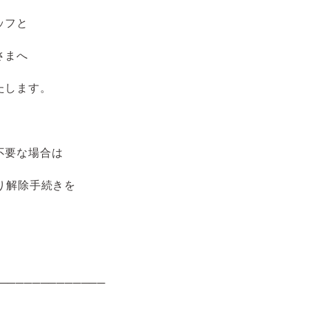
ッフと
さまへ
たします。
不要な場合は
り解除手続きを
─────────────