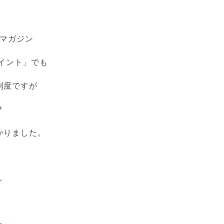
ルマガジン
ポイント」でも
制度ですが
？
かりました。
～