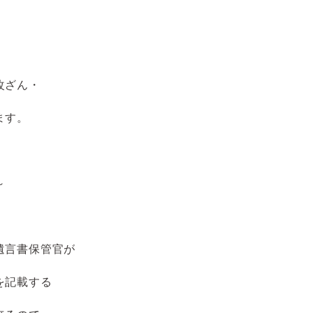
改ざん・
ます。
～
遺言書保管官が
を記載する