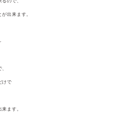
来るので、
とが出来ます。
～
で、
だけで
出来ます。