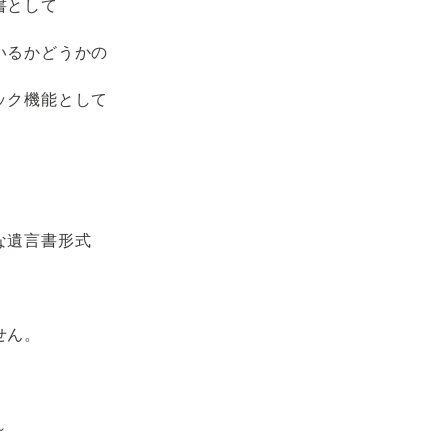
書として
いるかどうかの
ック機能として
な遺言書形式
、
せん。
～